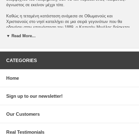
άγνωστος σε εκείνον μέχρι τότε.
Καθώς η τεταμένη κατάσταση ανάμεσα σε Οθωμανούς και
Χριστιανούς στο νησί καταλήγει σε μια σειρά γεγονότων που θα
οδηγήσει στην επανάσταση του 1889, ο Καπετάν Μιχάλης βρίσκεται
να αναζητά την ελευθερία σε έναν ακόμη τομέα…
▼ Read More...
By Panagiotis Pantazis. 168 color pages. Paperback. 21,0 x 29,0 cm.
Imported. In Greek. Dioptra publications.
CATEGORIES
ISBN: 978-618-220-418-4
Home
Sign up to our newsletter!
Our Customers
Real Testimonials