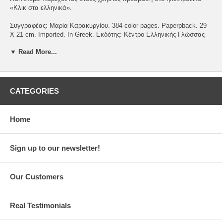
«Κλικ στα ελληνικά».
Συγγραφέας: Μαρία Καρακυργίου. 384 color pages. Paperpback. 29
X 21 cm. Imported. In Greek. Εκδότης: Κέντρο Ελληνικής Γλώσσας
▼ Read More...
ISBN: 978-960-7779-75-5
includes Reader, Answer Book, Vocab, link to audio files
CATEGORIES
Home
Sign up to our newsletter!
Our Customers
Real Testimonials