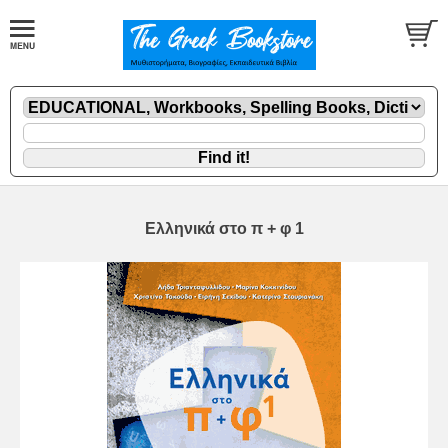
Ελληνικά στο π + φ 1