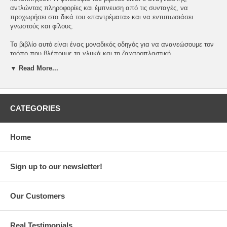
αντλώντας πληροφορίες και έμπνευση από τις συνταγές, να
προχωρήσει στα δικά του «παντρέματα» και να εντυπωσιάσει
γνωστούς και φίλους.
Το βιβλίο αυτό είναι ένας μοναδικός οδηγός για να ανανεώσουμε τον
τρόπο που βλέπουμε τα γλυκά και τη ζαχαροπλαστική.
▼ Read More...
By Christos Vergados. 232 color pages. Hard cover. 19,0 x 25,5 cm.
Imported. In Greek. Dioptra publications.
ISBN: 978-618-220-208-1
CATEGORIES
Home
Sign up to our newsletter!
Our Customers
Real Testimonials