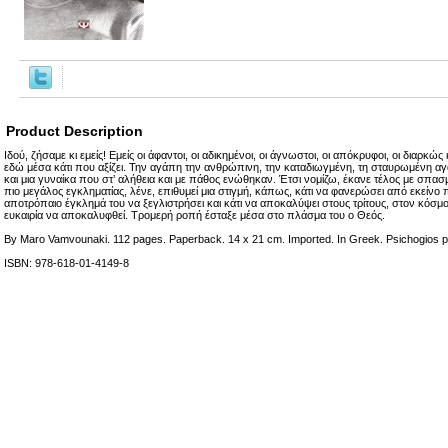
Product Description
Ιδού, ζήσαμε κι εμείς! Εμείς οι άφαντοι, οι αδικημένοι, οι άγνωστοι, οι απόκρυφοι, οι διαρκώς
εδώ μέσα κάτι που αξίζει. Την αγάπη την ανθρώπινη, την καταδιωγμένη, τη σταυρωμένη α
και μια γυναίκα που στ’ αλήθεια και με πάθος ενώθηκαν. Έτσι νομίζω, έκανε τέλος με σπα
πιο μεγάλος εγκληματίας, λένε, επιθυμεί μια στιγμή, κάπως, κάτι να φανερώσει από εκείνο 
αποτρόπαιο έγκλημά του να ξεγλιστρήσει και κάτι να αποκαλύψει στους τρίτους, στον κόσμο
ευκαιρία να αποκαλυφθεί. Τρομερή ροπή έσταξε μέσα στο πλάσμα του ο Θεός.
By Maro Vamvounaki. 112 pages. Paperback. 14 x 21 cm. Imported. In Greek. Psichogios pu
ISBN: 978-618-01-4149-8