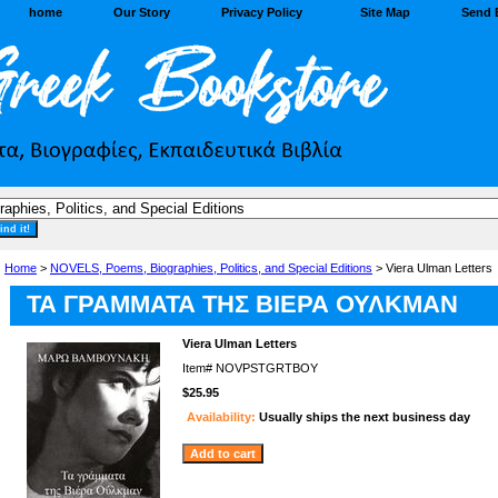
home
Our Story
Privacy Policy
Site Map
Send 
Home
>
NOVELS, Poems, Biographies, Politics, and Special Editions
> Viera Ulman Letters
ΤΑ ΓΡΑΜΜΑΤΑ ΤΗΣ ΒΙΕΡΑ ΟΥΛΚΜΑΝ
Viera Ulman Letters
Item#
NOVPSTGRTBOY
$25.95
Availability:
Usually ships the next business day