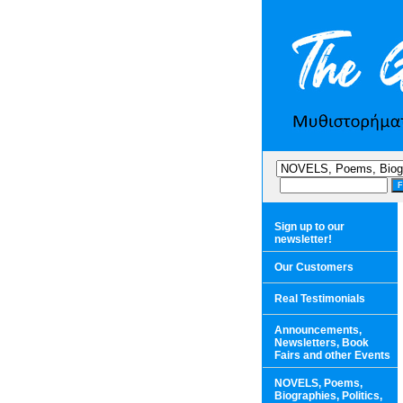
Sign up to our
newsletter!
Our Customers
Real Testimonials
Announcements,
Newsletters, Book
Fairs and other Events
NOVELS, Poems,
Biographies, Politics,