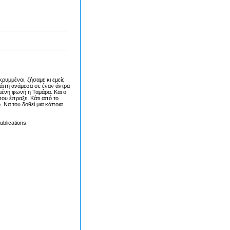
 κρυμμένοι, ζήσαμε κι εμείς
γάπη ανάμεσα σε έναν άντρα
σμένη φωνή η Ταμάρα. Και ο
που έπραξε. Κάτι από το
. Να του δοθεί μια κάποια
blications.